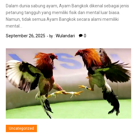
Dalam dunia sabung ayam, Ayam Bangkok dikenal sebagai jenis
petarung tangguh yang memiliki fisik dan mental luar biasa.
Namun, tidak semua Ayam Bangkok secara alami memiliki
mental…
September 26, 2025
Wulandari
0
by :
Uncategorized