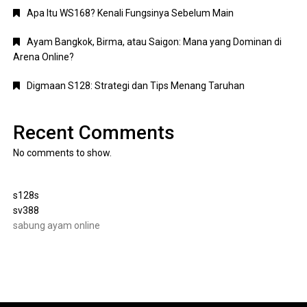
Apa Itu WS168? Kenali Fungsinya Sebelum Main
Ayam Bangkok, Birma, atau Saigon: Mana yang Dominan di
Arena Online?
Digmaan S128: Strategi dan Tips Menang Taruhan
Recent Comments
No comments to show.
s128s
sv388
sabung ayam online