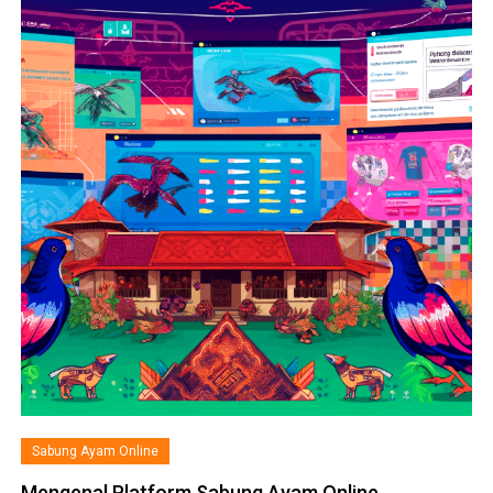
Sabung Ayam Online
Mengenal Platform Sabung Ayam Online