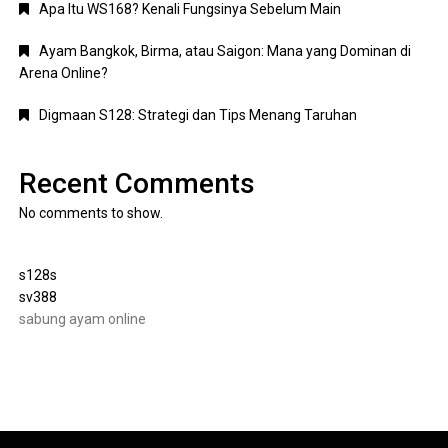
Apa Itu WS168? Kenali Fungsinya Sebelum Main
Ayam Bangkok, Birma, atau Saigon: Mana yang Dominan di
Arena Online?
Digmaan S128: Strategi dan Tips Menang Taruhan
Recent Comments
No comments to show.
s128s
sv388
sabung ayam online