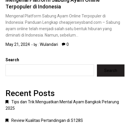
Terpopuler di Indonesia
Mengenal Platform Sabung Ayam Online Terpopuler di
Indonesia: Panduan Lengkap cheapjerseysband.com – Sabung
ayam online telah menjadi salah satu bentuk hiburan yang
diminati di Indonesia. Namun, sebelum…
May 21, 2024
Wulandari
0
by :
Search
Search
Recent Posts
Tips dan Trik Menguatkan Mental Ayam Bangkok Petarung
2025
Review Kualitas Pertandingan di S128S