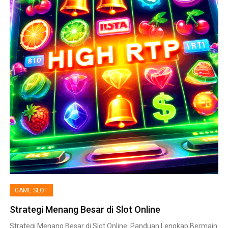
GAME SLOT
Strategi Menang Besar di Slot Online
Strategi Menang Besar di Slot Online: Panduan Lengkap Bermain