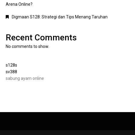
Arena Online?
Digmaan S128: Strategi dan Tips Menang Taruhan
Recent Comments
No comments to show.
s128s
sv388
sabung ayam online