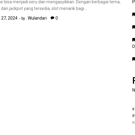
ne bisa menjadi seru dan mengasyikkan. Dengan berbagai tema,
P
r, dan jackpot yang tersedia, slot menarik bagi…
l 27, 2024
Wulandari
0
by :
D
N
s
s
s