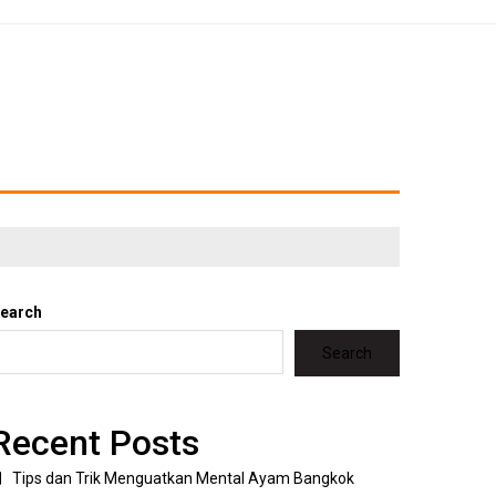
earch
Search
Recent Posts
Tips dan Trik Menguatkan Mental Ayam Bangkok